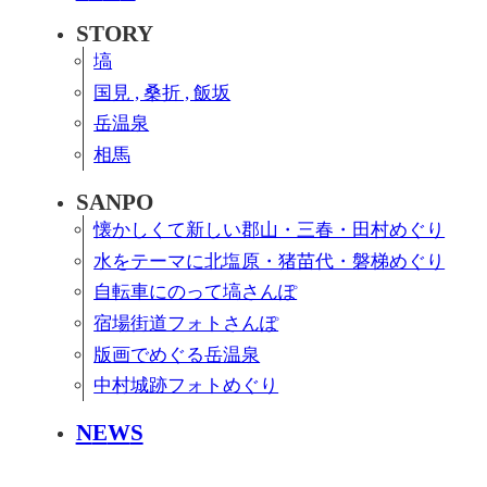
S
T
O
R
Y
塙
国見 , 桑折 , 飯坂
岳温泉
相馬
S
A
N
P
O
懐かしくて新しい郡山・三春・田村めぐり
水をテーマに北塩原・猪苗代・磐梯めぐり
自転車にのって塙さんぽ
宿場街道フォトさんぽ
版画でめぐる岳温泉
中村城跡フォトめぐり
N
E
W
S