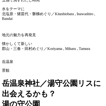
五感で潤すわたし時間
水をテーマに
北塩原・猪苗代・磐梯めぐり
／Kitashiobara , Inawashiro ,
Bandai
地元の魅力を再発見
懐かしくて新しい
郡山・三春・田村めぐり
／Koriyama , Miharu , Tamura
岳温泉
景観
岳温泉神社／湯守公園
リスに
出会えるかも？
湯の守公園