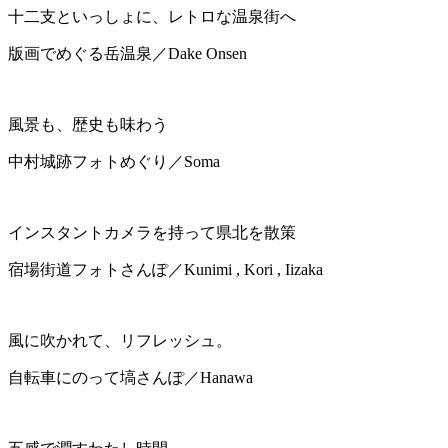
十二支といっしょに、レトロな温泉街へ
版画でめぐる岳温泉
／Dake Onsen
風景も、歴史も味わう
中村城跡フォトめぐり
／Soma
インスタントカメラを持って県北を散策
宿場街道フォトさんぽ
／Kunimi , Kori , Iizaka
風に吹かれて、リフレッシュ。
自転車にのって塙さんぽ
／Hanawa