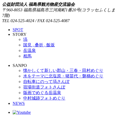
公益財団法人 福島県観光物産交流協会
〒960-8053 福島県福島市三河南町1番20号(コラッセふくしま
7階)
TEL 024-525-4024 / FAX 024-525-4087
S
P
O
T
S
T
O
R
Y
塙
国見 , 桑折 , 飯坂
岳温泉
相馬
S
A
N
P
O
懐かしくて新しい郡山・三春・田村めぐり
水をテーマに北塩原・猪苗代・磐梯めぐり
自転車にのって塙さんぽ
宿場街道フォトさんぽ
版画でめぐる岳温泉
中村城跡フォトめぐり
N
E
W
S