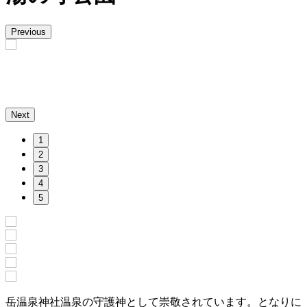
Previous
Next
1
2
3
4
5
岳温泉神社温泉の守護神として崇敬されています。となりに