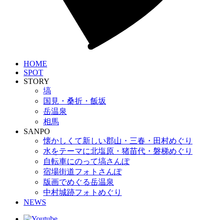
H
O
M
E
S
P
O
T
S
T
O
R
Y
塙
国見・桑折・飯坂
岳温泉
相馬
S
A
N
P
O
懐かしくて新しい郡山・三春・田村めぐり
水をテーマに北塩原・猪苗代・磐梯めぐり
自転車にのって塙さんぽ
宿場街道フォトさんぽ
版画でめぐる岳温泉
中村城跡フォトめぐり
N
E
W
S