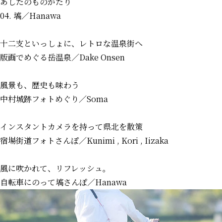
あしたのものがたり
04. 塙
／Hanawa
十二支といっしょに、レトロな温泉街へ
版画でめぐる岳温泉
／Dake Onsen
風景も、歴史も味わう
中村城跡フォトめぐり
／Soma
インスタントカメラを持って県北を散策
宿場街道フォトさんぽ
／Kunimi , Kori , Iizaka
風に吹かれて、リフレッシュ。
自転車にのって塙さんぽ
／Hanawa