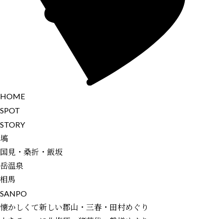
H
O
M
E
S
P
O
T
S
T
O
R
Y
塙
国見・桑折・飯坂
岳温泉
相馬
S
A
N
P
O
懐かしくて新しい郡山・三春・田村めぐり