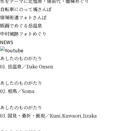
水をテーマに北塩原・猪苗代・磐梯めぐり
自転車にのって塙さんぽ
宿場街道フォトさんぽ
版画でめぐる岳温泉
中村城跡フォトめぐり
N
E
W
S
あしたのものがたり
01. 岳温泉
／Dake Onsen
あしたのものがたり
02. 相馬
／Soma
あしたのものがたり
03. 国見・桑折・飯坂
／Kuni,Kuwaori,Iizaka