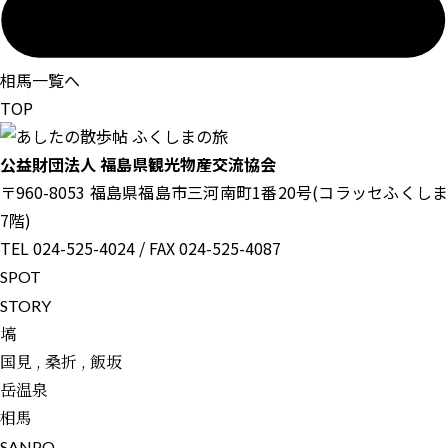
相馬一覧へ
TOP
公益財団法人 福島県観光物産交流協会
〒960-8053 福島県福島市三河南町1番20号(コラッセふくしま
7階)
TEL 024-525-4024 / FAX 024-525-4087
S
P
O
T
S
T
O
R
Y
塙
国見 , 桑折 , 飯坂
岳温泉
相馬
S
A
N
P
O