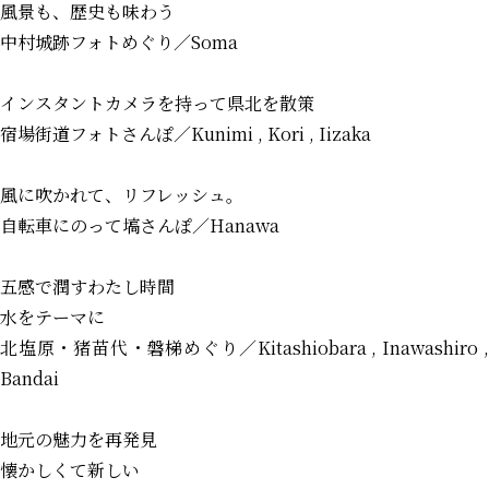
風景も、歴史も味わう
中村城跡フォトめぐり
／Soma
インスタントカメラを持って県北を散策
宿場街道フォトさんぽ
／Kunimi , Kori , Iizaka
風に吹かれて、リフレッシュ。
自転車にのって塙さんぽ
／Hanawa
五感で潤すわたし時間
水をテーマに
北塩原・猪苗代・磐梯めぐり
／Kitashiobara , Inawashiro 
Bandai
地元の魅力を再発見
懐かしくて新しい