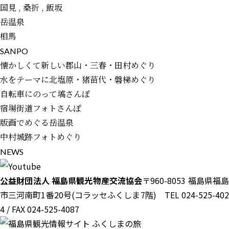
国見 , 桑折 , 飯坂
岳温泉
相馬
S
A
N
P
O
懐かしくて新しい郡山・三春・田村めぐり
水をテーマに北塩原・猪苗代・磐梯めぐり
自転車にのって塙さんぽ
宿場街道フォトさんぽ
版画でめぐる岳温泉
中村城跡フォトめぐり
N
E
W
S
公益財団法人 福島県観光物産交流協会
〒960-8053 福島県福島
市三河南町1番20号(コラッセふくしま7階) TEL 024-525-402
4 / FAX 024-525-4087