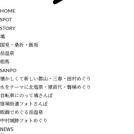
H
O
M
E
S
P
O
T
S
T
O
R
Y
塙
国見・桑折・飯坂
岳温泉
相馬
S
A
N
P
O
懐かしくて新しい郡山・三春・田村めぐり
水をテーマに北塩原・猪苗代・磐梯めぐり
自転車にのって塙さんぽ
宿場街道フォトさんぽ
版画でめぐる岳温泉
中村城跡フォトめぐり
N
E
W
S