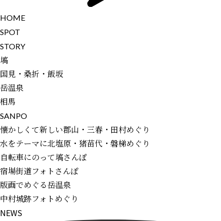
H
O
M
E
S
P
O
T
S
T
O
R
Y
塙
国見・桑折・飯坂
岳温泉
相馬
S
A
N
P
O
懐かしくて新しい郡山・三春・田村めぐり
水をテーマに北塩原・猪苗代・磐梯めぐり
自転車にのって塙さんぽ
宿場街道フォトさんぽ
版画でめぐる岳温泉
中村城跡フォトめぐり
N
E
W
S