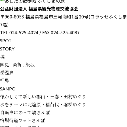
公益財団法人 福島県観光物産交流協会
〒960-8053 福島県福島市三河南町1番20号(コラッセふくしま
7階)
TEL 024-525-4024 / FAX 024-525-4087
S
P
O
T
S
T
O
R
Y
塙
国見 , 桑折 , 飯坂
岳温泉
相馬
S
A
N
P
O
懐かしくて新しい郡山・三春・田村めぐり
水をテーマに北塩原・猪苗代・磐梯めぐり
自転車にのって塙さんぽ
宿場街道フォトさんぽ