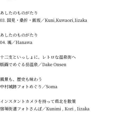
あしたのものがたり
03. 国見・桑折・飯坂
／Kuni,Kuwaori,Iizaka
あしたのものがたり
04. 塙
／Hanawa
十二支といっしょに、レトロな温泉街へ
版画でめぐる岳温泉
／Dake Onsen
風景も、歴史も味わう
中村城跡フォトめぐり
／Soma
インスタントカメラを持って県北を散策
宿場街道フォトさんぽ
／Kunimi , Kori , Iizaka