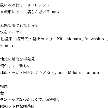
風に吹かれて、リフレッシュ。
自転車にのって塙さんぽ
／Hanawa
五感で潤すわたし時間
水をテーマに
北塩原・猪苗代・磐梯めぐり
／Kitashiobara , Inawashiro 
Bandai
地元の魅力を再発見
懐かしくて新しい
郡山・三春・田村めぐり
／Koriyama , Miharu , Tamura
相馬
食
サントップ
なつかしくて、本格的。
昭和レトロな喫茶店。