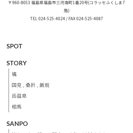
〒960-8053 福島県福島市三河南町1番20号(コラッセふくしま7
階)
TEL 024-525-4024 / FAX 024-525-4087
S
P
O
T
S
T
O
R
Y
塙
国見 , 桑折 , 飯坂
岳温泉
相馬
S
A
N
P
O